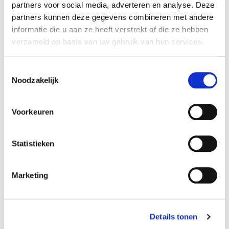
partners voor social media, adverteren en analyse. Deze
Specificaties
partners kunnen deze gegevens combineren met andere
informatie die u aan ze heeft verstrekt of die ze hebben
Reference
220F-1
verzameld op basis van uw gebruik van hun services.
Amperage:
2400 mAh
Toestemmingsselectie
Noodzakelijk
Afmetingen:
22,5 x 42,5 x 45 mm
Voorkeuren
Volt accupack:
2,4 V
Statistieken
Configuratie:
Marketing
Side by side
Chemie:
NiMh
Details tonen