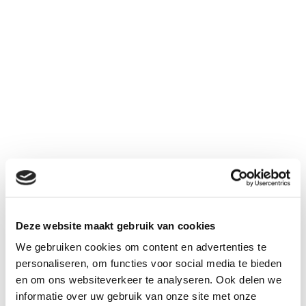
4500
2,4 V
NiCd
mAh
Deze website maakt gebruik van cookies
€ 16,95
We gebruiken cookies om content en advertenties te
Aantal
personaliseren, om functies voor social media te bieden
Inclusief BTW:
€ 20,51
en om ons websiteverkeer te analyseren. Ook delen we
informatie over uw gebruik van onze site met onze
Kies uw connector bij "gerelateerd"