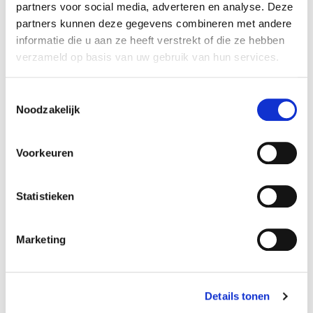
partners voor social media, adverteren en analyse. Deze
Specificaties
partners kunnen deze gegevens combineren met andere
informatie die u aan ze heeft verstrekt of die ze hebben
Reference
240F
verzameld op basis van uw gebruik van hun services.
Amperage:
4500 mAh
Toestemmingsselectie
Noodzakelijk
Afmetingen:
32 x 59 x 64 mm
Voorkeuren
Volt accupack:
2,4 V
Statistieken
Configuratie:
Marketing
Side by side
Chemie:
NiCd
Details tonen