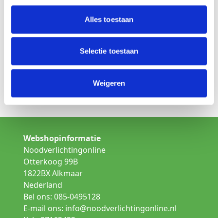
Is dit niet het product wat u zoekt
Alles toestaan
Kies een andere lamp uit de categorie:
Opbouw noodverlichting
Selectie toestaan
Inbouw noodverlichting
Weigeren
Gallerij verlichting
Webshopinformatie
Noodverlichtingonline
Otterkoog 99B
1822BX Alkmaar
Nederland
Bel ons: 085-0495128
E-mail ons:
info@noodverlichtingonline.nl