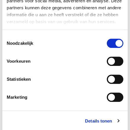
partners voor social media, adverteren en analyse. Deze
Specificaties
partners kunnen deze gegevens combineren met andere
Reference
340FLI
informatie die u aan ze heeft verstrekt of die ze hebben
verzameld op basis van uw gebruik van hun services.
Amperage:
4000 mAh
Toestemmingsselectie
Noodzakelijk
Afmetingen:
18 x 65 x 36 mm
Voorkeuren
Volt accupack:
3,7V
Statistieken
Configuratie:
Marketing
Side by side
Chemie:
Li-ion
Details tonen