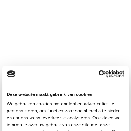
4000
3,7V
Li-ion
mAh
Deze website maakt gebruik van cookies
€ 72,95
We gebruiken cookies om content en advertenties te
Aantal
personaliseren, om functies voor social media te bieden
Inclusief BTW:
€ 88,27
en om ons websiteverkeer te analyseren. Ook delen we
informatie over uw gebruik van onze site met onze
Kies uw connector bij "gerelateerd"