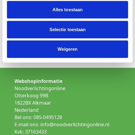
Is dit niet het product wat u zoekt
Kies een andere lamp uit de categorie:
Alles toestaan
Opbouw noodverlichting
Selectie toestaan
Inbouw noodverlichting
Weigeren
Gallerij verlichting
Webshopinformatie
Noodverlichtingonline
Otterkoog 99B
1822BX Alkmaar
Nederland
Bel ons: 085-0495128
E-mail ons:
info@noodverlichtingonline.nl
Kvk: 37163433