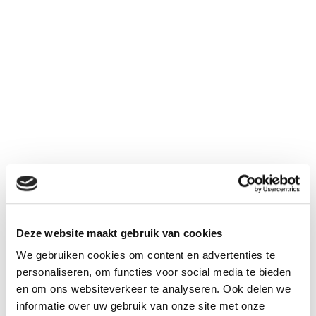
4500
3,6 V
NiCd
mAh
Deze website maakt gebruik van cookies
€ 37,95
We gebruiken cookies om content en advertenties te
Aantal
personaliseren, om functies voor social media te bieden
Inclusief BTW:
€ 45,92
en om ons websiteverkeer te analyseren. Ook delen we
informatie over uw gebruik van onze site met onze
Kies uw connector bij "gerelateerd"