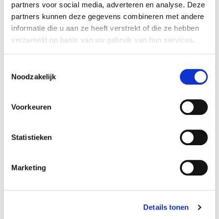
partners voor social media, adverteren en analyse. Deze
Specificaties
partners kunnen deze gegevens combineren met andere
informatie die u aan ze heeft verstrekt of die ze hebben
Reference
340FT
verzameld op basis van uw gebruik van hun services.
Amperage:
4500 mAh
Toestemmingsselectie
Noodzakelijk
Afmetingen:
33 x 60 mm
Voorkeuren
Volt accupack:
3,6 V
Statistieken
Configuratie:
Marketing
Driehoek
Chemie:
NiCd
Details tonen