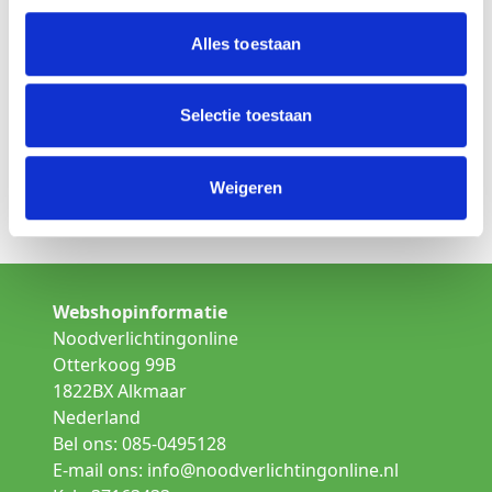
Is dit niet het product wat u zoekt
Alles toestaan
Kies een andere lamp uit de categorie:
Opbouw noodverlichting
Selectie toestaan
Inbouw noodverlichting
Weigeren
Gallerij verlichting
Webshopinformatie
Noodverlichtingonline
Otterkoog 99B
1822BX Alkmaar
Nederland
Bel ons: 085-0495128
E-mail ons:
info@noodverlichtingonline.nl