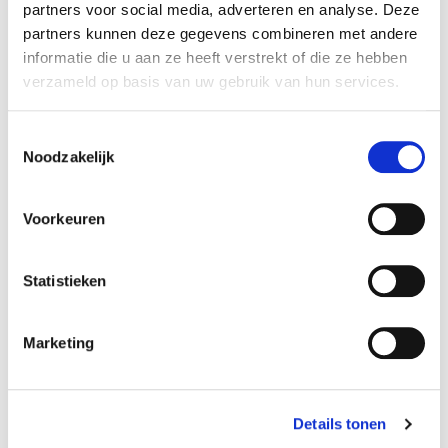
partners voor social media, adverteren en analyse. Deze
Specificaties
partners kunnen deze gegevens combineren met andere
informatie die u aan ze heeft verstrekt of die ze hebben
Reference
418SF
verzameld op basis van uw gebruik van hun services.
Amperage:
1800 mAh
Toestemmingsselectie
Noodzakelijk
Afmetingen:
22,5 x 170 mm
Voorkeuren
Volt accupack:
4,8 V
Statistieken
Configuratie:
Marketing
Stick
Chemie:
NiCd
Details tonen