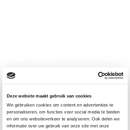
1800
4,8 V
NiCd
mAh
Deze website maakt gebruik van cookies
€ 23,95
We gebruiken cookies om content en advertenties te
Aantal
personaliseren, om functies voor social media te bieden
Inclusief BTW:
€ 28,98
en om ons websiteverkeer te analyseren. Ook delen we
informatie over uw gebruik van onze site met onze
Kies uw connector bij "gerelateerd"