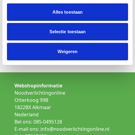
Is dit niet het product wat u zoekt
Alles toestaan
Kies een andere lamp uit de categorie:
Opbouw noodverlichting
Selectie toestaan
Inbouw noodverlichting
Weigeren
Gallerij verlichting
Webshopinformatie
Noodverlichtingonline
Otterkoog 99B
1822BX Alkmaar
Nederland
Bel ons: 085-0495128
E-mail ons:
info@noodverlichtingonline.nl