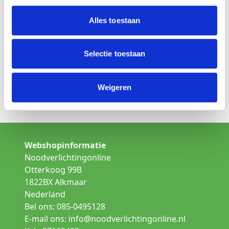
Is dit niet het product wat u zoekt
Alles toestaan
Kies een andere lamp uit de categorie:
Opbouw noodverlichting
Selectie toestaan
Inbouw noodverlichting
Weigeren
Gallerij verlichting
Webshopinformatie
Noodverlichtingonline
Otterkoog 99B
1822BX Alkmaar
Nederland
Bel ons: 085-0495128
E-mail ons:
info@noodverlichtingonline.nl