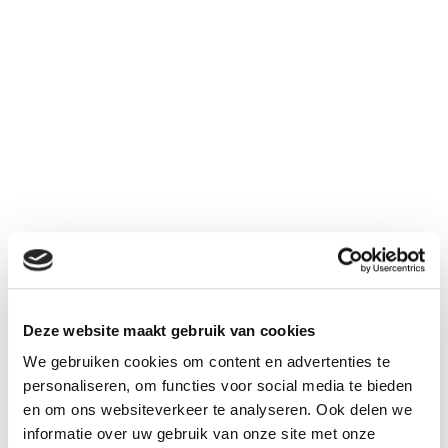
4200
4,8 V
NiMh
mAh
Deze website maakt gebruik van cookies
€ 41,95
We gebruiken cookies om content en advertenties te
Aantal
personaliseren, om functies voor social media te bieden
Inclusief BTW:
€ 50,76
en om ons websiteverkeer te analyseren. Ook delen we
informatie over uw gebruik van onze site met onze
Kies uw connector bij "gerelateerd"