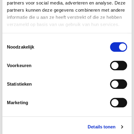
partners voor social media, adverteren en analyse. Deze
Specificaties
partners kunnen deze gegevens combineren met andere
informatie die u aan ze heeft verstrekt of die ze hebben
Reference
440F-1
verzameld op basis van uw gebruik van hun services.
Amperage:
4200 mAh
Toestemmingsselectie
Noodzakelijk
Afmetingen:
26 x 50 x 104 mm
Voorkeuren
Volt accupack:
4,8 V
Statistieken
Configuratie:
Marketing
Side by side
Chemie:
NiMh
Details tonen