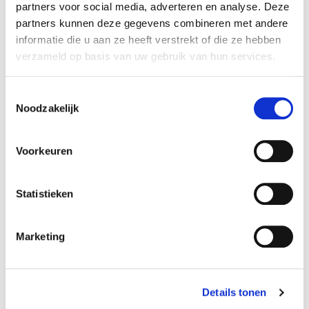
partners voor social media, adverteren en analyse. Deze
Specificaties
partners kunnen deze gegevens combineren met andere
informatie die u aan ze heeft verstrekt of die ze hebben
Reference
480F
verzameld op basis van uw gebruik van hun services.
Amperage:
800 mAh
Toestemmingsselectie
Noodzakelijk
Afmetingen:
15 x 50 x 60 mm
Voorkeuren
Volt accupack:
4,8 V
Statistieken
Configuratie:
Marketing
Side by side
Chemie:
NiCd
Details tonen