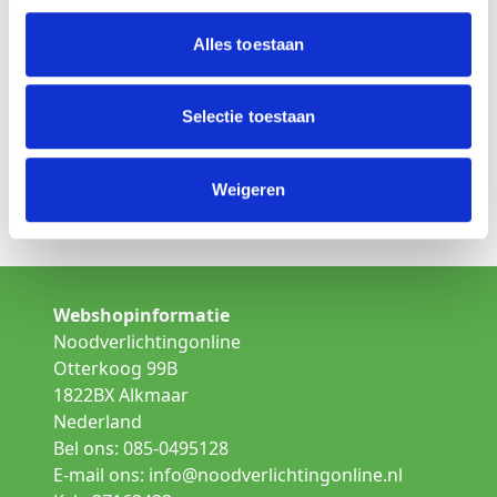
Is dit niet het product wat u zoekt
Alles toestaan
Kies een andere lamp uit de categorie:
Opbouw noodverlichting
Selectie toestaan
Inbouw noodverlichting
Weigeren
Gallerij verlichting
Webshopinformatie
Noodverlichtingonline
Otterkoog 99B
1822BX Alkmaar
Nederland
Bel ons: 085-0495128
E-mail ons:
info@noodverlichtingonline.nl