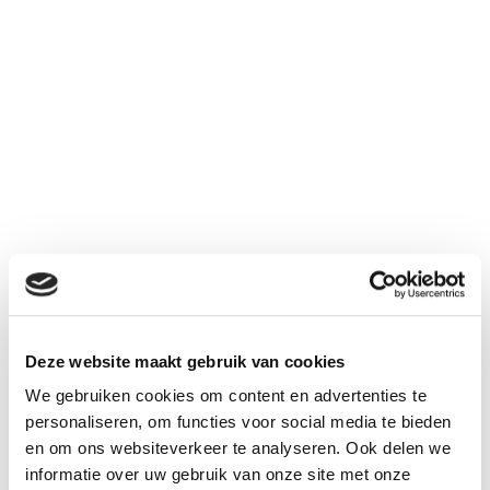
800
4,8 V
NiCd
mAh
Deze website maakt gebruik van cookies
€ 18,95
We gebruiken cookies om content en advertenties te
Aantal
personaliseren, om functies voor social media te bieden
Inclusief BTW:
€ 22,93
en om ons websiteverkeer te analyseren. Ook delen we
informatie over uw gebruik van onze site met onze
Kies uw connector bij "gerelateerd"