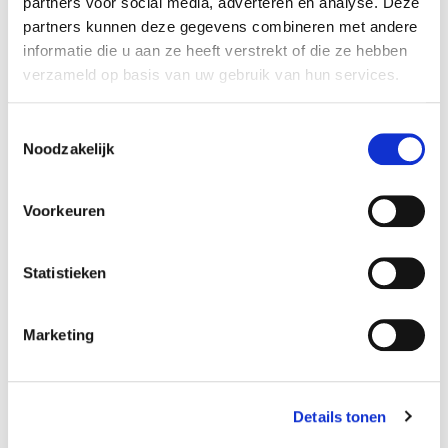
partners voor social media, adverteren en analyse. Deze
Specificaties
partners kunnen deze gegevens combineren met andere
Reference
620SFT
informatie die u aan ze heeft verstrekt of die ze hebben
verzameld op basis van uw gebruik van hun services.
Amperage:
2500 mAh
Toestemmingsselectie
Noodzakelijk
Afmetingen:
26 x 250 mm
Voorkeuren
Volt accupack:
6 V
Statistieken
Configuratie:
Marketing
Samengesteld
Chemie:
NiCd
Details tonen