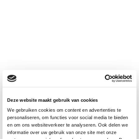
2500
6 V
NiCd
mAh
Deze website maakt gebruik van cookies
€ 33,95
We gebruiken cookies om content en advertenties te
Aantal
personaliseren, om functies voor social media te bieden
Inclusief BTW:
€ 41,08
en om ons websiteverkeer te analyseren. Ook delen we
informatie over uw gebruik van onze site met onze
Kies uw connector bij "gerelateerd"