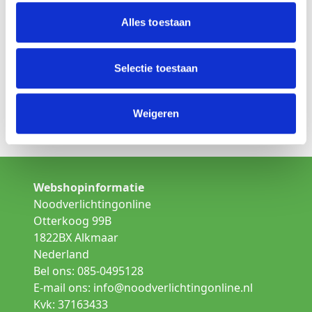
Is dit niet het product wat u zoekt
Kies een andere lamp uit de categorie:
Alles toestaan
Opbouw noodverlichting
Selectie toestaan
Inbouw noodverlichting
Weigeren
Gallerij verlichting
Webshopinformatie
Noodverlichtingonline
Otterkoog 99B
1822BX Alkmaar
Nederland
Bel ons: 085-0495128
E-mail ons:
info@noodverlichtingonline.nl
Kvk: 37163433