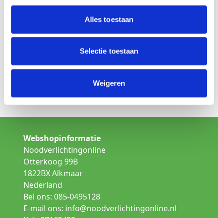
Is dit niet het product wat u zoekt
Alles toestaan
Kies een andere lamp uit de categorie:
Opbouw noodverlichting
Selectie toestaan
Inbouw noodverlichting
Weigeren
Gallerij verlichting
Webshopinformatie
Noodverlichtingonline
Otterkoog 99B
1822BX Alkmaar
Nederland
Bel ons: 085-0495128
E-mail ons:
info@noodverlichtingonline.nl