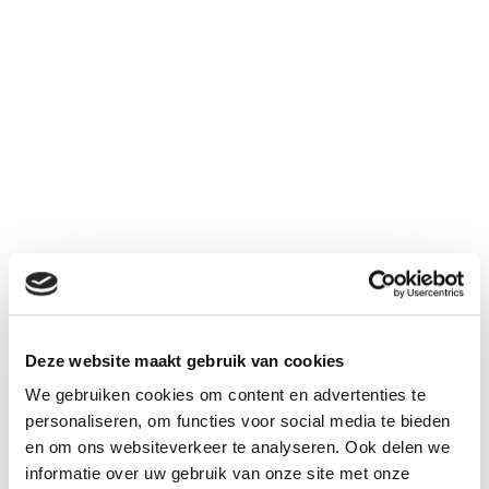
4000
7,2 V
NiMh
mAh
Deze website maakt gebruik van cookies
€ 46,95
We gebruiken cookies om content en advertenties te
Aantal
personaliseren, om functies voor social media te bieden
Inclusief BTW:
€ 56,81
en om ons websiteverkeer te analyseren. Ook delen we
informatie over uw gebruik van onze site met onze
Kies uw connector bij "gerelateerd"