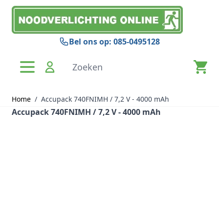
Ga naar de inhoud
Bel ons op: 085-0495128
Zoeken
Home
/
Accupack 740FNIMH / 7,2 V - 4000 mAh
Accupack 740FNIMH / 7,2 V - 4000 mAh