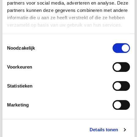
partners voor social media, adverteren en analyse. Deze
Specificaties
partners kunnen deze gegevens combineren met andere
informatie die u aan ze heeft verstrekt of die ze hebben
Reference
740FNIHM
verzameld op basis van uw gebruik van hun services.
Amperage:
4000 mAh
Toestemmingsselectie
Noodzakelijk
Afmetingen:
18 x 65 x 36 mm
Voorkeuren
Volt accupack:
7,2 V
Statistieken
Configuratie:
Marketing
Side by side
Chemie:
NiMh
Details tonen