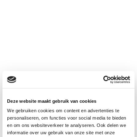
800
7,2 V
NiCd
mAh
Deze website maakt gebruik van cookies
€ 39,95
We gebruiken cookies om content en advertenties te
Aantal
personaliseren, om functies voor social media te bieden
Inclusief BTW:
€ 48,34
en om ons websiteverkeer te analyseren. Ook delen we
informatie over uw gebruik van onze site met onze
Kies uw connector bij "gerelateerd"