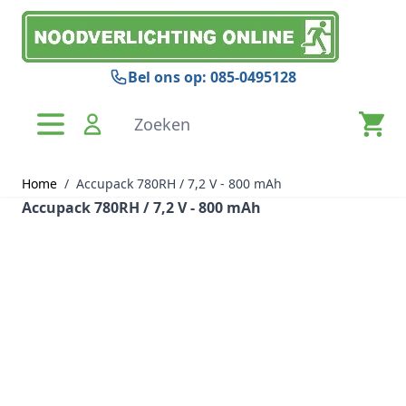
Ga naar de inhoud
Bel ons op: 085-0495128
Zoeken
Home
/
Accupack 780RH / 7,2 V - 800 mAh
Accupack 780RH / 7,2 V - 800 mAh