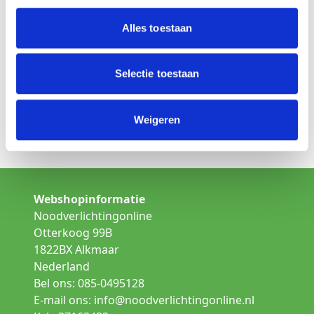
Is dit niet het product wat u zoekt
Alles toestaan
Kies een andere lamp uit de categorie:
Opbouw noodverlichting
Selectie toestaan
Inbouw noodverlichting
Weigeren
Gallerij verlichting
Webshopinformatie
Noodverlichtingonline
Otterkoog 99B
1822BX Alkmaar
Nederland
Bel ons: 085-0495128
E-mail ons:
info@noodverlichtingonline.nl