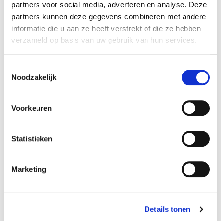
partners voor social media, adverteren en analyse. Deze
Specificaties
partners kunnen deze gegevens combineren met andere
informatie die u aan ze heeft verstrekt of die ze hebben
Reference
780RH
verzameld op basis van uw gebruik van hun services.
Amperage:
800 mAh
Toestemmingsselectie
Noodzakelijk
Afmetingen:
15 x 30 x 150 mm
Voorkeuren
Volt accupack:
7,2 V
Statistieken
Configuratie:
Marketing
Side by side
Chemie:
NiCd
Details tonen