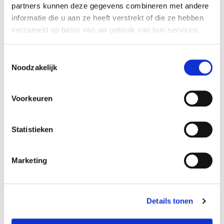
partners kunnen deze gegevens combineren met andere
Carina.
informatie die u aan ze heeft verstrekt of die ze hebben
verzameld op basis van uw gebruik van hun services.
Specificaties
Reference
81101
Toestemmingsselectie
Noodzakelijk
Amperage:
2200 mAh
Voorkeuren
Volt accupack:
3,7V
Statistieken
Configuratie:
Stick
Marketing
Chemie:
Li-ion
Details tonen
Is dit niet het product wat u zoekt