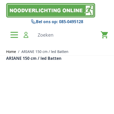
Ga naar de inhoud
Bel ons op: 085-0495128
Zoeken
Home
/
ARIANE 150 cm / led Batten
ARIANE 150 cm / led Batten