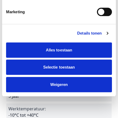
32/40/48/55 W
Marketing
Lumen op lichtnet:
4800 tot 8250 lm
Kleurtemperatuur:
Details tonen
Adjustable 3000, 4000 en 6500K
Alles toestaan
Toepassing:
Gallerijverlichting
Selectie toestaan
Levensduur:
50.000 branduren
Weigeren
Garantie:
5 jaar
Werktemperatuur:
-10°C tot +40°C