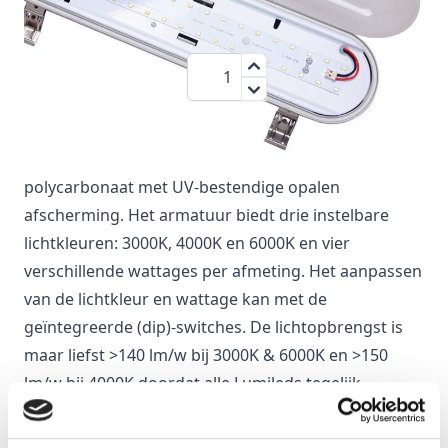
€ 69,95
Aantal
Inclusief BTW:
€ 84,64
De 3CCT led batten met heeft een robuuste
behuizing gemaakt van slagvast (IK08)
polycarbonaat met UV-bestendige opalen
afscherming. Het armatuur biedt drie instelbare
lichtkleuren: 3000K, 4000K en 6000K en vier
verschillende wattages per afmeting. Het aanpassen
van de lichtkleur en wattage kan met de
geïntegreerde (dip)-switches. De lichtopbrengst is
maar liefst >140 lm/w bij 3000K & 6000K en >150
lm/w bij 4000K doordat alle Lumileds tegelijk
branden. De led batten is uitgerust met RVS clips en
kan eenvoudig worden geïnstalleerd met de