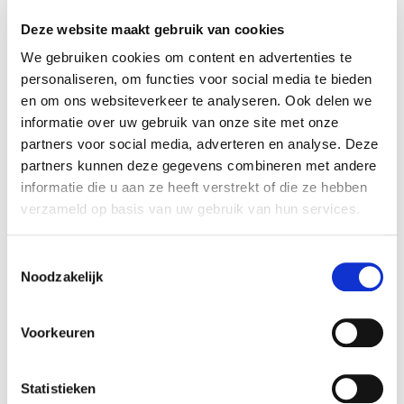
bijgeleverde montagebeugels. Pendelmontage is
Deze website maakt gebruik van cookies
mogelijk dankzij de meegeleverde haken en het
We gebruiken cookies om content en advertenties te
interne 4-voudige aansluitblok zorgt ervoor dat het
personaliseren, om functies voor social media te bieden
armatuur intern kan worden doorgekoppeld.
en om ons websiteverkeer te analyseren. Ook delen we
Kabeluitvoer kan door de blindstop uit de wartel te
informatie over uw gebruik van onze site met onze
verwijderen. Het armatuur is beschikbaar in twee
partners voor social media, adverteren en analyse. Deze
partners kunnen deze gegevens combineren met andere
uitvoeringen: standaard en nood. De noodvariant is
informatie die u aan ze heeft verstrekt of die ze hebben
voorzien van een duurzaam LifePO4 accupack met
verzameld op basis van uw gebruik van hun services.
een autonomie van 3 uur 5W 700Lm.
Specificaties
Toestemmingsselectie
Noodzakelijk
Reference
51134
Voltage:
Voorkeuren
220 V
Wattage:
Statistieken