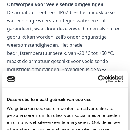
Ontworpen voor veeleisende omgevingen
De armatuur heeft een IP67-beschermingsklasse,
wat een hoge weerstand tegen water en stof
garandeert, waardoor deze zowel binnen als buiten
gebruikt kan worden, zelfs onder ongunstige
weersomstandigheden. Het brede
bedrijfstemperatuurbereik, van -20 °C tot +50 °C,
maakt de armatuur geschikt voor veeleisende
industriële omgevingen. Bovendien is de WF2-
corrosiebehandeling ideaal voor agressieve
omgevingen en industriële of maritieme
toepassingen.
Deze website maakt gebruik van cookies
Specificaties
We gebruiken cookies om content en advertenties te
Reference
BEXE12100F
personaliseren, om functies voor social media te bieden
en om ons websiteverkeer te analyseren. Ook delen we
Slagvastheid (IK):
informatie over uw gebruik van onze site met onze