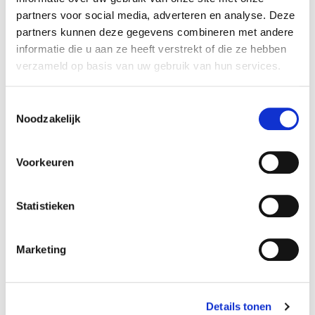
IK10
partners voor social media, adverteren en analyse. Deze
partners kunnen deze gegevens combineren met andere
Voltage:
informatie die u aan ze heeft verstrekt of die ze hebben
220 V
verzameld op basis van uw gebruik van hun services.
Wattage:
Toestemmingsselectie
100 W
Noodzakelijk
Lumen op lichtnet:
15000 lm
Voorkeuren
Lumen in noodmodus:
Statistieken
1500 lm
Testfunctie:
Marketing
Autotest
Toepassing:
Details tonen
Noodverlichting