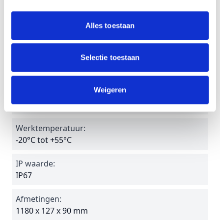
Autonomie:
Alles toestaan
3 uur
Levensduur:
Selectie toestaan
50.000 branduren
Weigeren
Garantie:
5 jaar
Werktemperatuur:
-20°C tot +55°C
IP waarde:
IP67
Afmetingen:
1180 x 127 x 90 mm