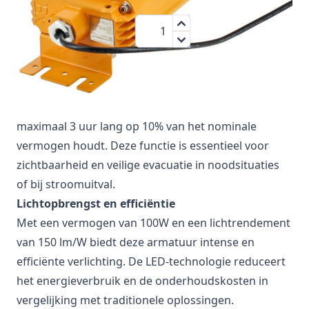
€ 649,00
Aantal
Inclusief BTW:
€ 785,29
Noodfunctie en veiligheid
De lineaire lamp is voorzien van een interne
noodaccu die de armatuur bij stroomuitval
maximaal 3 uur lang op 10% van het nominale
vermogen houdt. Deze functie is essentieel voor
zichtbaarheid en veilige evacuatie in noodsituaties
of bij stroomuitval.
Lichtopbrengst en efficiëntie
Met een vermogen van 100W en een lichtrendement
van 150 lm/W biedt deze armatuur intense en
efficiënte verlichting. De LED-technologie reduceert
het energieverbruik en de onderhoudskosten in
vergelijking met traditionele oplossingen.