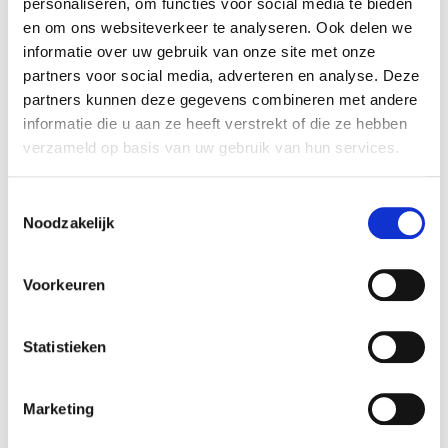
personaliseren, om functies voor social media te bieden
en om ons websiteverkeer te analyseren. Ook delen we
Werking:
informatie over uw gebruik van onze site met onze
Multifunctionele sensor
partners voor social media, adverteren en analyse. Deze
partners kunnen deze gegevens combineren met andere
Voltage:
informatie die u aan ze heeft verstrekt of die ze hebben
220 V
verzameld op basis van uw gebruik van hun services.
Wattage:
Toestemmingsselectie
16 W
Noodzakelijk
Lumen op lichtnet:
1400 lm
Voorkeuren
Kleurtemperatuur:
Statistieken
Adjustable 3000, 4000 en 6500K
Testfunctie:
Marketing
Autotest