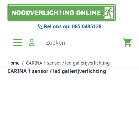
Ga naar de inhoud
Bel ons op: 085-0495128
Zoeken
Home
/
CARINA 1 sensor / led gallerijverlichting
CARINA 1 sensor / led gallerijverlichting