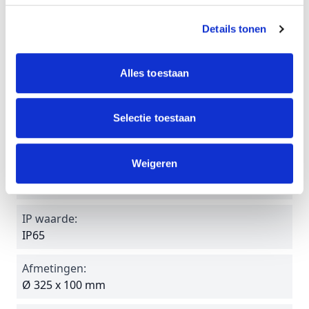
Toepassing:
Details tonen
Gallerijverlichting
Levensduur:
Alles toestaan
45.000 branduren
Garantie:
Selectie toestaan
3 jaar
Weigeren
Werktemperatuur:
0°C tot +40°C
IP waarde:
IP65
Afmetingen:
Ø 325 x 100 mm