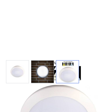
View larger image
View larger image
View larger image
220 V
16 W
1400
3 jaar
IP65
lm