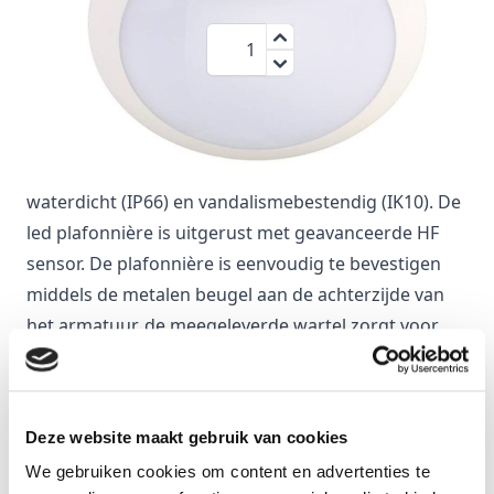
€ 69,95
Aantal
Inclusief BTW:
€ 84,64
Veelzijdige led plafonnière 14W met opalen
afscherming. De robuuste behuizing is gemaakt van
versterkt polycarbonaat, hierdoor is het armatuur
waterdicht (IP66) en vandalismebestendig (IK10). De
led plafonnière is uitgerust met geavanceerde HF
sensor. De plafonnière is eenvoudig te bevestigen
middels de metalen beugel aan de achterzijde van
het armatuur, de meegeleverde wartel zorgt voor
een waterdichte kabelinvoer. Het armatuur heeft 3
lichtkleuren welke middels een switch op de led
plaat ingesteld wordt.
Deze website maakt gebruik van cookies
Specificaties
We gebruiken cookies om content en advertenties te
Reference
51061