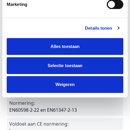
Marketing
50.000 branduren
Garantie:
3 jaar
Details tonen
Werktemperatuur:
Alles toestaan
0°C tot +40°C
IP waarde:
Selectie toestaan
IP65
Afmetingen:
Weigeren
Ø 325 x 100 mm
Normering:
EN60598-2-22 en EN61347-2-13
Voldoet aan CE normering: