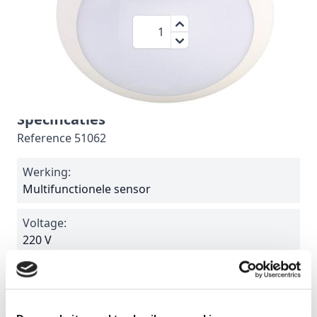
€ 69,95
Aantal
Inclusief BTW:
€ 84,64
Fraaie platte plafonnière met een hoge lichtopbrengst.
Met uitgebreide licht- en bewegingssensor.
Specificaties
Reference
51062
Werking:
Multifunctionele sensor
Voltage:
220 V
Wattage:
16 W