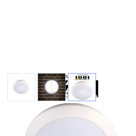
View larger image
View larger image
View larger image
220 V
16 W
1400
300 lm
3 jaar
IP65
lm