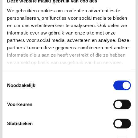
Deze website maakt gebruik van cookies
Lumen op lichtnet:
1400 lm
We gebruiken cookies om content en advertenties te
personaliseren, om functies voor social media te bieden
Lumen in noodmodus:
en om ons websiteverkeer te analyseren. Ook delen we
300 lm
informatie over uw gebruik van onze site met onze
partners voor social media, adverteren en analyse. Deze
Kleurtemperatuur:
partners kunnen deze gegevens combineren met andere
Adjustable 3000, 4000 en 6500K
informatie die u aan ze heeft verstrekt of die ze hebben
verzameld op basis van uw gebruik van hun services.
Testfunctie:
Autotest
Toestemmingsselectie
Noodzakelijk
Toepassing:
Noodverlichting
Voorkeuren
Autonomie:
3 uur
Statistieken
Levensduur: