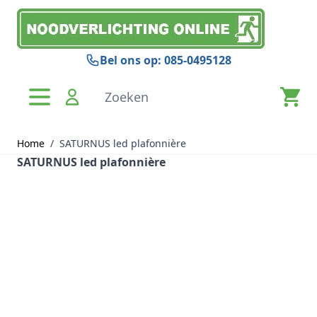
Ga naar de inhoud
Bel ons op: 085-0495128
Zoeken
Home
/
SATURNUS led plafonnière
SATURNUS led plafonnière