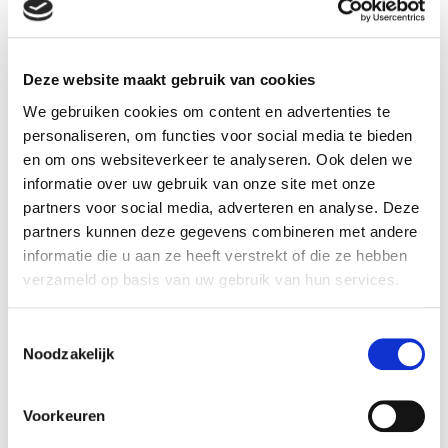
in een brede stralingshoek van 120°. De deels
doorlopende opalen afscherming zorgt voor
subtiele verlichting van de rand. Kabelinvoer is
Deze website maakt gebruik van cookies
eenvoudig door de voorgemonteerde rubberen
We gebruiken cookies om content en advertenties te
insteekgaten aan de zij en achterkant van het
personaliseren, om functies voor social media te bieden
armatuur.
en om ons websiteverkeer te analyseren. Ook delen we
De plafonnière is modulair opgebouwd voor
informatie over uw gebruik van onze site met onze
partners voor social media, adverteren en analyse. Deze
eenvoudige vervanging van componenten en
partners kunnen deze gegevens combineren met andere
standaard voorbereid op sensorintegratie
informatie die u aan ze heeft verstrekt of die ze hebben
verzameld op basis van uw gebruik van hun services.
Specificaties
Reference
51222
Toestemmingsselectie
Noodzakelijk
Randkleur:
Wit
Voorkeuren