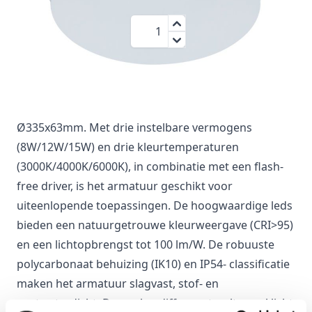
€ 49,95
Aantal
Inclusief BTW:
€ 60,44
De Saturnus LED plafonnière combineert strak
design met maximale flexibiliteit. Het armatuur heeft
een witte behuizing en een ruime omvang van
Ø335x63mm. Met drie instelbare vermogens
(8W/12W/15W) en drie kleurtemperaturen
(3000K/4000K/6000K), in combinatie met een flash-
free driver, is het armatuur geschikt voor
uiteenlopende toepassingen. De hoogwaardige leds
bieden een natuurgetrouwe kleurweergave (CRI>95)
en een lichtopbrengst tot 100 lm/W. De robuuste
polycarbonaat behuizing (IK10) en IP54- classificatie
maken het armatuur slagvast, stof- en
spatwaterdicht. De opalen diffuser straalt egaal licht